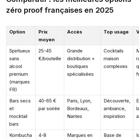
zéro proof françaises en 2025
Option
Prix
Accès
Top usage
V
moyen
Spiritueux
25-45
Grande
Cocktails
M
sans
€/bouteille
distribution +
maison
r
alcool
boutiques
complexes
q
premium
spécialisées
f
(marques
FR)
Bars secs
40-65 €
Paris, Lyon,
Découverte,
E
et
par soirée
Bordeaux,
ambiance,
l
mocktail
Nantes
inspiration
a
bars
Kombucha
4-8
Marques en
Base de
I