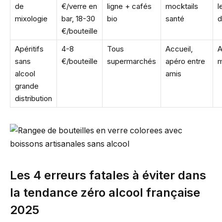
de
€/verre en
ligne + cafés
mocktails
l
mixologie
bar, 18-30
bio
santé
d
€/bouteille
Apéritifs
4-8
Tous
Accueil,
A
sans
€/bouteille
supermarchés
apéro entre
m
alcool
amis
grande
distribution
Les 4 erreurs fatales à éviter dans
la tendance zéro alcool française
2025