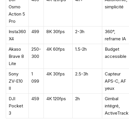
Osmo
simplicité
Action 5
Pro
Insta360
499
8K 30fps
2-3h
360°,
X4
reframe IA
Akaso
250-
4K 60fps
1.5-2h
Budget
Brave 8
300
accessible
Lite
Sony
1
4K 30fps
2.5-3h
Capteur
ZV-E10
099
APS-C, AF
II
yeux
DJI
459
4K 120fps
2h
Gimbal
Pocket
intégré,
3
ActiveTrack