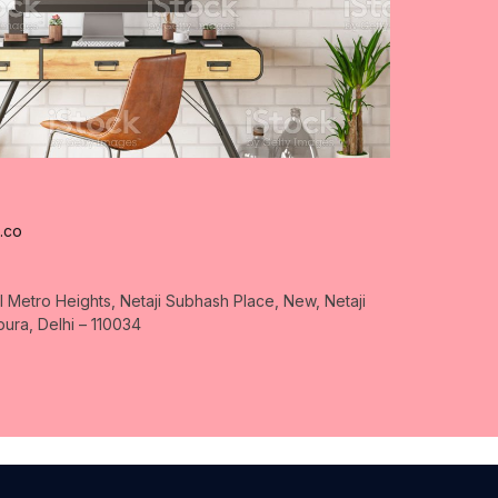
.co
 Metro Heights, Netaji Subhash Place, New, Netaji
ra, Delhi – 110034