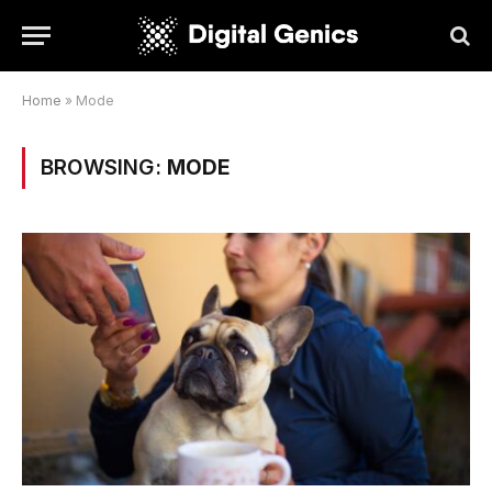
Home
»
Mode
BROWSING:
MODE