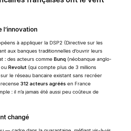
 l’innovation
péens à appliquer la DSP2 (Directive sur les
nt aux banques traditionnelles d’ouvrir leurs
tat : des acteurs comme
Bunq
(néobanque anglo-
) ou
Revolut
(qui compte plus de 3 millions
 sur le réseau bancaire existant sans recréer
R recense
312 acteurs agréés
en France
ple : il n’a jamais été aussi peu coûteux de
nt changé
u — cadre dans la quarantaine, méfiant vis-à-vis