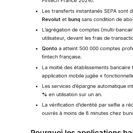
Fintech France 2024).
Les transferts instantanés SEPA sont
Revolut
et
bunq
sans condition de ab
L’agrégation de comptes (multi-bancaire
utilisateur, devant les frais de transacti
Qonto
a atteint 500 000 comptes prof
fintech française.
La moitié des établissements bancaire
application mobile jugée « fonctionnell
Les services d’épargne automatique i
%
en utilisation sur un an.
La vérification d’identité par selfie a 
ouvrés à moins de 8 minutes chez bun
Pourquoi les applications ba