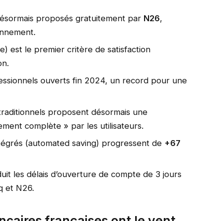
 désormais proposés gratuitement par
N26
,
onnement.
) est le premier critère de satisfaction
on.
essionnels ouverts fin 2024, un record pour une
 traditionnels proposent désormais une
ement complète » par les utilisateurs.
ntégrés (automated saving) progressent de
+67
réduit les délais d’ouverture de compte de 3 jours
q et N26.
ncaires françaises ont le vent