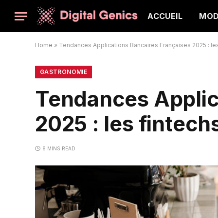
ACCUEIL
MO
Home
»
Tendances Applications Bancaires Françaises 2025 : les
GASTRONOMIE
Tendances Applic
2025 : les fintech
8 MINS READ