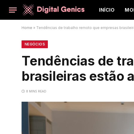
INÍCIO
MO
Home
»
Tendências de trabalho remoto que empresas brasilei
NEGÓCIOS
Tendências de tr
brasileiras estão
8 MINS READ