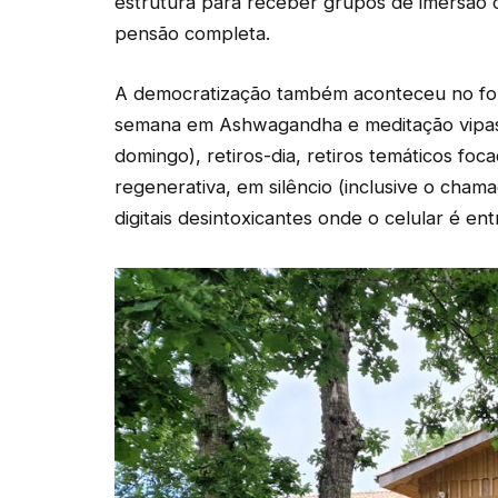
estrutura para receber grupos de imersão 
pensão completa.
A democratização também aconteceu no for
semana em Ashwagandha e meditação vipass
domingo), retiros-dia, retiros temáticos foc
regenerativa, em silêncio (inclusive o chama
digitais desintoxicantes onde o celular é e