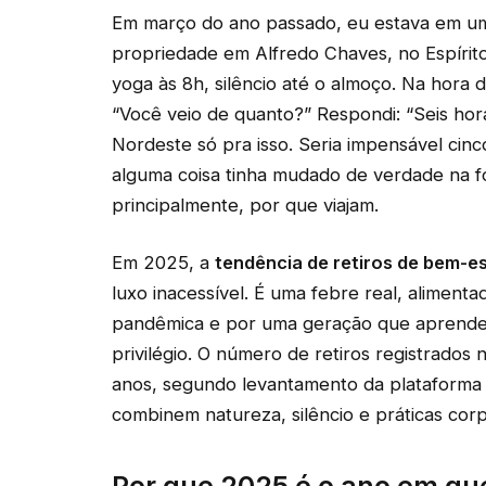
Em março do ano passado, eu estava em um
propriedade em Alfredo Chaves, no Espírito 
yoga às 8h, silêncio até o almoço. Na hora
“Você veio de quanto?” Respondi: “Seis horas
Nordeste só pra isso. Seria impensável cin
alguma coisa tinha mudado de verdade na f
principalmente, por que viajam.
Em 2025, a
tendência de retiros de bem-es
luxo inacessível. É uma febre real, alimenta
pandêmica e por uma geração que aprendeu 
privilégio. O número de retiros registrados
anos, segundo levantamento da plataforma 
combinem natureza, silêncio e práticas corpo
Por que 2025 é o ano em que