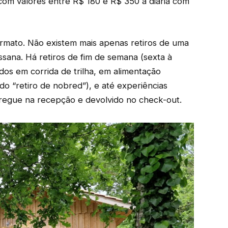
com valores entre R$ 180 e R$ 350 a diária com
mato. Não existem mais apenas retiros de uma
ana. Há retiros de fim de semana (sexta à
ados em corrida de trilha, em alimentação
do “retiro de nobred”), e até experiências
ntregue na recepção e devolvido no check-out.