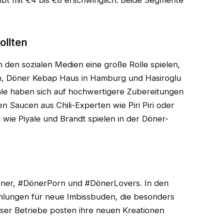
eibt mit €4 bis €8 erschwinglich. Beide Segmente
ollten
 den sozialen Medien eine große Rolle spielen,
n, Döner Kebap Haus in Hamburg und Hasiroglu
ale haben sich auf hochwertigere Zubereitungen
en Saucen aus Chili-Experten wie Piri Piri oder
wie Piyale und Brandt spielen in der Döner-
öner, #DönerPorn und #DönerLovers. In den
lungen für neue Imbissbuden, die besonders
ieser Betriebe posten ihre neuen Kreationen