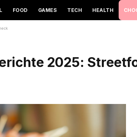
L
FOOD
GAMES
TECH
HEALTH
CHO
Check
erichte 2025: Streetf