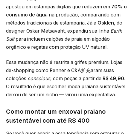
apostou em estampas digitais que reduzem em
70% o
consumo de água
na produção, comparando com
métodos tradicionais de estamparia. Já a
Osklen
, do
designer Oskar Metsavaht, expandiu sua linha
Earth
Suit
para incluem calções de praia em algodão
orgânico e regatas com proteção UV natural.
Essa mudança não é restrita a grifes premium. Lojas
de-shopping como Renner e C&A扩充aram suas
coleções
conscious
, com peças a partir de
R$ 49,90
.
O resultado é que escolher moda praiana sustentável
deixou de ser um nicho — virou uma expectativa.
Como montar um enxoval praiano
sustentável com até R$ 400
Se você quer aderir a essa tendência sem estourar o