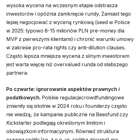
wysoka wycena na wczesnym etapie odstrasza
inwestorów i opóźnia zamknięcie rundy. Zamiast tego
lepiej negocjować z wyceną rynkową (seed w Polsce
w 2025: typowo 8-15 milionów PLN pre-money dla
MVP z pierwszymi klientami) i chronić warunki umowy
w zakresie pro-rata rights czy anti-dilution clauses.
Często lepsza mniejsza wycena z silnym inwestorem
jest warta więcej niż overvalued runda od słabszego
partnera.
Po czwarte: ignorowanie aspektów prawnych i
podatkowych.
Polskie regulacjecrowdfundingowe
zmieniły się istotnie w 2024 roku i founderzy często
nie wiedzą, że kampanie publiczne na Beesfund czy
Kickstarter podlegają określonym limitom i
obowiązkom informacyjnym. Również struktura
prawna spółki (sp. z o.o. vs. spółka akcyjna) ma