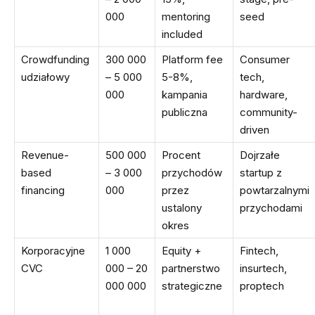
000
mentoring
seed
included
Crowdfunding
300 000
Platform fee
Consumer
udziałowy
– 5 000
5-8%,
tech,
000
kampania
hardware,
publiczna
community-
driven
Revenue-
500 000
Procent
Dojrzałe
based
– 3 000
przychodów
startup z
financing
000
przez
powtarzalnymi
ustalony
przychodami
okres
Korporacyjne
1 000
Equity +
Fintech,
CVC
000 – 20
partnerstwo
insurtech,
000 000
strategiczne
proptech