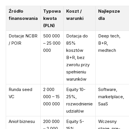
Źródło
Typowa
Koszt /
Najlepsze
finansowania
kwota
warunki
dla
(PLN)
Dotacje NCBR
500 000
Dotacja do
Deep tech,
/ POIR
– 25 000
85%
B+R,
000
kosztów
medtech
B+R, bez
zwrotu przy
spełnieniu
warunków
Runda seed
2 000
Equity 10-
Software,
VC
000 – 15
25%,
marketplace,
000 000
rozwodnienie
SaaS
udziałów
Anioł biznesu
200 000
Equity 5-
Wczesny
– 2 000
15%,
stage, pre-