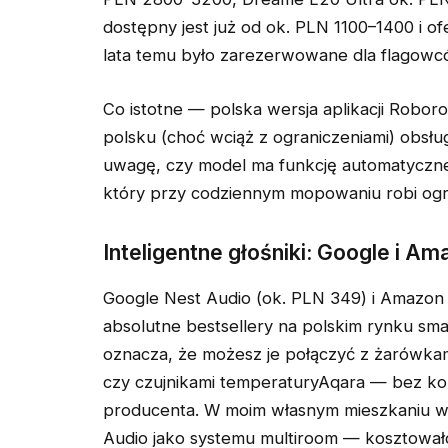
dostępny jest już od ok. PLN 1100–1400 i o
lata temu było zarezerwowane dla flagowc
Co istotne — polska wersja aplikacji Robor
polsku (choć wciąż z ograniczeniami) obs
uwagę, czy model ma funkcję automatyczn
który przy codziennym mopowaniu robi ogr
Inteligentne głośniki: Google i A
Google Nest Audio (ok. PLN 349) i Amazon 
absolutne bestsellery na polskim rynku sma
oznacza, że możesz je połączyć z żarówkam
czy czujnikami temperaturyAqara — bez ko
producenta. W moim własnym mieszkaniu w
Audio jako systemu multiroom — kosztowało