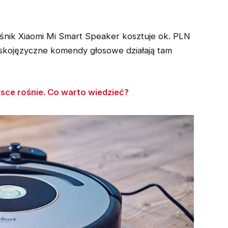
łośnik Xiaomi Mi Smart Speaker kosztuje ok. PLN
olskojęzyczne komendy głosowe działają tam
sce rośnie. Co warto wiedzieć?