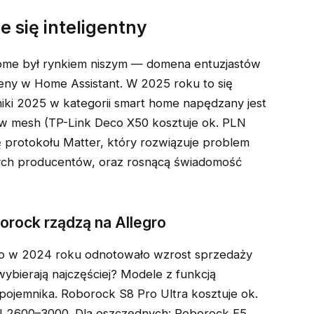
e się inteligentny
 home był rynkiem niszym — domena entuzjastów
ceny w Home Assistant. W 2025 roku to się
oniki 2025 w kategorii smart home napędzany jest
ów mesh (TP-Link Deco X50 kosztuje ok. PLN
 protokołu Matter, który rozwiązuje problem
ych producentów, oraz rosnącą świadomość
orock rządzą na Allegro
gro w 2024 roku odnotowało wzrost sprzedaży
wybierają najczęściej? Modele z funkcją
ojemnika. Roborock S8 Pro Ultra kosztuje ok.
 2600–3000. Dla oszczędnych: Roborock E5