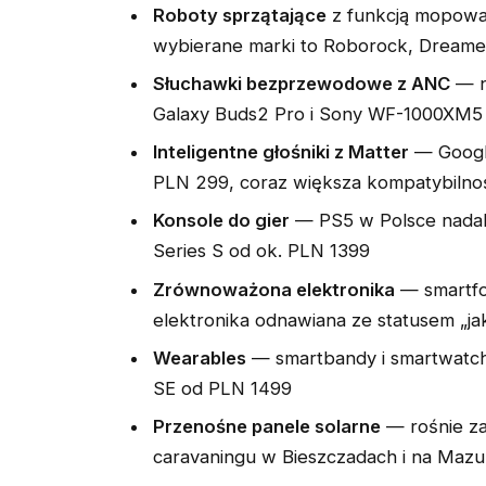
Roboty sprzątające
z funkcją mopowan
wybierane marki to Roborock, Dreame
Słuchawki bezprzewodowe z ANC
— n
Galaxy Buds2 Pro i Sony WF-1000XM5 
Inteligentne głośniki z Matter
— Googl
PLN 299, coraz większa kompatybilnoś
Konsole do gier
— PS5 w Polsce nadal
Series S od ok. PLN 1399
Zrównoważona elektronika
— smartfo
elektronika odnawiana ze statusem „j
Wearables
— smartbandy i smartwatch
SE od PLN 1499
Przenośne panele solarne
— rośnie za
caravaningu w Bieszczadach i na Mazu