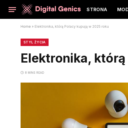
STRONA
MO
Home
»
Elektronika, którą Polacy kupują w 2025 roku
STYL ŻYCIA
Elektronika, któr
8 MINS READ