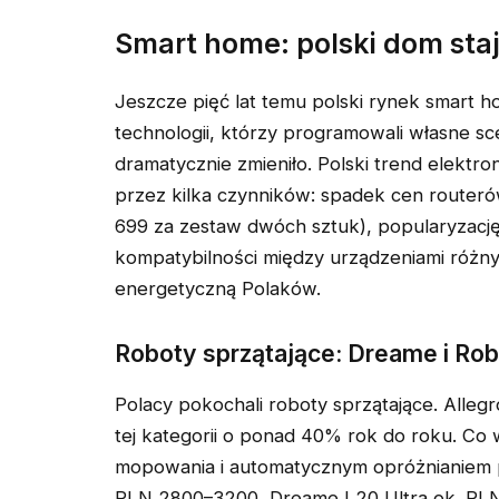
Smart home: polski dom staj
Jeszcze pięć lat temu polski rynek smart
technologii, którzy programowali własne s
dramatycznie zmieniło. Polski trend elektr
przez kilka czynników: spadek cen router
699 za zestaw dwóch sztuk), popularyzację
kompatybilności między urządzeniami różn
energetyczną Polaków.
Roboty sprzątające: Dreame i Rob
Polacy pokochali roboty sprzątające. Alle
tej kategorii o ponad 40% rok do roku. Co 
mopowania i automatycznym opróżnianiem p
PLN 2800–3200, Dreame L20 Ultra ok. PLN