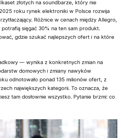
lkaset złotych na soundbarze, który nie
2025 roku rynek elektroniki w Polsce rozwija
 przytłaczający. Różnice w cenach między Allegro,
potrafią sięgać 30% na ten sam produkt.
wać, gdzie szukać najlepszych ofert i na które
zypadkowy — wynika z konkretnych zmian na
spodarstw domowych i zmiany nawyków
oku odnotowało ponad 135 milionów ofert, z
rzech największych kategorii. To oznacza, że
ziesz tam dosłownie wszystko. Pytanie brzmi: co