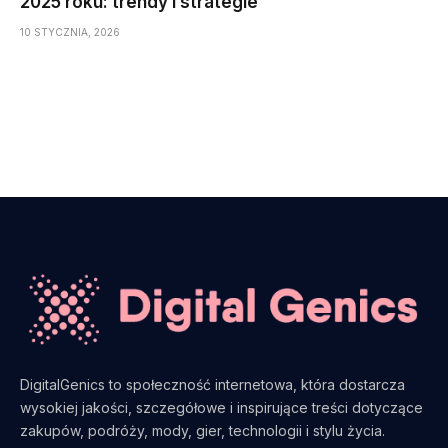
2025 roku: trendy i strategie
10 STYCZNIA, 2026
DigitalGenics to społeczność internetowa, która dostarcza
wysokiej jakości, szczegółowe i inspirujące treści dotyczące
zakupów, podróży, mody, gier, technologii i stylu życia.