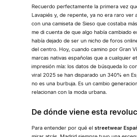
Recuerdo perfectamente la primera vez que 
Lavapiés y, de repente, ya no era raro ver a
con una camiseta de Sieso que costaba más
me di cuenta de que algo había cambiado en
había dejado de ser un nicho de foros onlin
del centro. Hoy, cuando camino por Gran Ví
marcas nativas españolas que a cualquier e
impresión mía: los datos de búsqueda lo co
viral 2025 se han disparado un 340% en E
no es una burbuja. Es un cambio generacio
relacionan con la moda urbana.
De dónde viene esta revoluc
Para entender por qué el
streetwear Españ
mirar atrás. Madrid siempre tuvo una esce