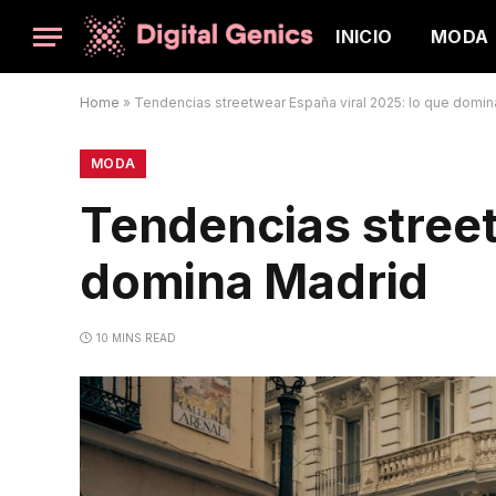
INICIO
MODA
Home
»
Tendencias streetwear España viral 2025: lo que domin
MODA
Tendencias street
domina Madrid
10 MINS READ