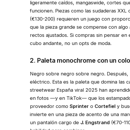
ligeramente caídos, mangaswide, cortes qu
funcionen. Piezas como las sudaderas XXL d
(€130-200) requieren un juego con proporci
que la pieza grande se compense con algo a
rectos ajustados. Si compras sin pensar en e
cubo andante, no un opts de moda.
2. Paleta monochrome con un colo
Negro sobre negro sobre negro. Después, un
eléctrico. Esta es la paleta que domina las
streetwear España viral 2025 han aprendido
en fotos —y en TikTok— que los estampados 
proveedor como
Sprinter
o
Cortefiel
y bus
invierte en una pieza de acento de una m
un pantalón cargo de
J. Engstrand
(€70-110