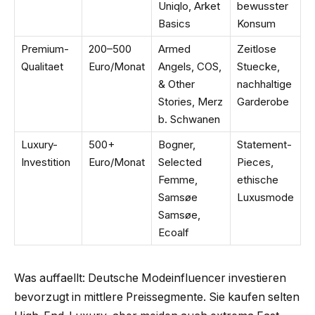
Uniqlo, Arket
bewusster
Basics
Konsum
Premium-
200–500
Armed
Zeitlose
Qualitaet
Euro/Monat
Angels, COS,
Stuecke,
& Other
nachhaltige
Stories, Merz
Garderobe
b. Schwanen
Luxury-
500+
Bogner,
Statement-
Investition
Euro/Monat
Selected
Pieces,
Femme,
ethische
Samsøe
Luxusmode
Samsøe,
Ecoalf
Was auffaellt: Deutsche Modeinfluencer investieren
bevorzugt in mittlere Preissegmente. Sie kaufen selten