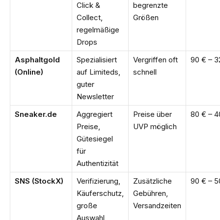
Click &
begrenzte
Collect,
Größen
regelmäßige
Drops
Asphaltgold
Spezialisiert
Vergriffen oft
90 € – 3
(Online)
auf Limiteds,
schnell
guter
Newsletter
Sneaker.de
Aggregiert
Preise über
80 € – 4
Preise,
UVP möglich
Gütesiegel
für
Authentizität
SNS (StockX)
Verifizierung,
Zusätzliche
90 € – 5
Käuferschutz,
Gebühren,
große
Versandzeiten
Auswahl