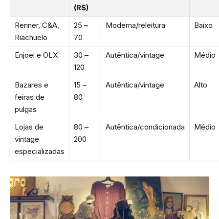
(R$)
Renner, C&A,
25 –
Moderna/releitura
Baixo
Riachuelo
70
Enjoei e OLX
30 –
Autêntica/vintage
Médio
120
Bazares e
15 –
Autêntica/vintage
Alto
feiras de
80
pulgas
Lojas de
80 –
Autêntica/condicionada
Médio
vintage
200
especializadas