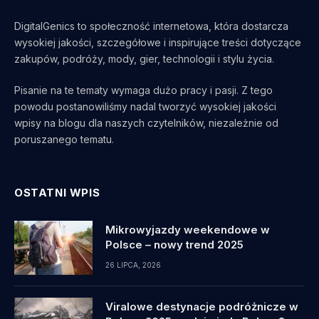
DigitalGenics to społeczność internetowa, która dostarcza
wysokiej jakości, szczegółowe i inspirujące treści dotyczące
zakupów, podróży, mody, gier, technologii i stylu życia.
Pisanie na te tematy wymaga dużo pracy i pasji. Z tego
powodu postanowiliśmy nadal tworzyć wysokiej jakości
wpisy na blogu dla naszych czytelników, niezależnie od
poruszanego tematu.
OSTATNI WPIS
Mikrowyjazdy weekendowe w
Polsce – nowy trend 2025
26 LIPCA, 2026
Viralowe destynacje podróżnicze w