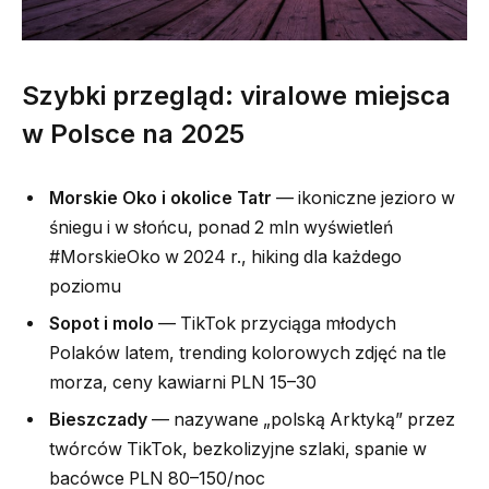
Szybki przegląd: viralowe miejsca
w Polsce na 2025
Morskie Oko i okolice Tatr
— ikoniczne jezioro w
śniegu i w słońcu, ponad 2 mln wyświetleń
#MorskieOko w 2024 r., hiking dla każdego
poziomu
Sopot i molo
— TikTok przyciąga młodych
Polaków latem, trending kolorowych zdjęć na tle
morza, ceny kawiarni PLN 15–30
Bieszczady
— nazywane „polską Arktyką” przez
twórców TikTok, bezkolizyjne szlaki, spanie w
bacówce PLN 80–150/noc