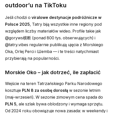
outdoor’u na TikToku
Jeśli chodzi o
viralowe destynacje podróżnicze w
Polsce 2025
, Tatry biją wszystkie inne regiony pod
względem liczby materiałów wideo. Profile takie jak
@goryws横断 (ponad 800 tys. obserwujących) i
@tatry.vibes regularnie publikują ujęcia z Morskiego
Oka, Orlej Perci i Шemba — i te treści natychmiast
przybierają na popularności.
Morskie Oko – jak dotrzeć, ile zapłacić
Wejście na teren Tatrzańskiego Parku Narodowego
kosztuje
PLN 8 za osobę dorosłą
w sezonie letnim
(maj–wrzesień). W sezonie zimowym cena spada do
PLN 5
, ale szlak bywa oblodzony i wymaga sprzętu.
Od 2024 roku obowiązuje nowa zasada: w weekendy i