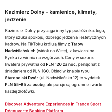
Kazimierz Dolny – kamienice, klimaty,
jedzenie
Kazimierz Dolny przyciąga inny typ podróżnika: tego,
który szuka spokoju, dobrego jedzenia i estetycznych
kadrów. Na TikToku królują filmy z
Tarów
Nadwiślańskich
(widok na Wisłę), z kawiarni na
Rynku i z winnic na wzgórzach. Ceny w sezonie:
kwatera prywatna od
PLN 120 za noc
, pensjonat z
śniadaniem od
PLN 180
. Obiad w knajpie typu
Staropolski Dwór
(ul. Nadwiślańska 12) to wydatek
PLN 55–85 za osobę
, ale porcje są ogromne i warte
każdej złotówki.
Discover Adventure Experiences in France Sport
Découverte Booking Platform