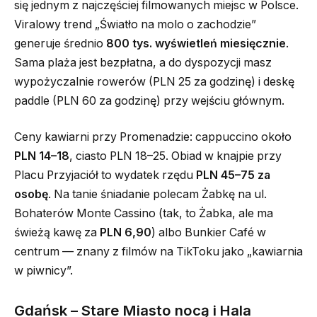
się jednym z najczęściej filmowanych miejsc w Polsce.
Viralowy trend „Światło na molo o zachodzie”
generuje średnio
800 tys. wyświetleń miesięcznie
.
Sama plaża jest bezpłatna, a do dyspozycji masz
wypożyczalnie rowerów (PLN 25 za godzinę) i deskę
paddle (PLN 60 za godzinę) przy wejściu głównym.
Ceny kawiarni przy Promenadzie: cappuccino około
PLN 14–18
, ciasto PLN 18–25. Obiad w knajpie przy
Placu Przyjaciół to wydatek rzędu
PLN 45–75 za
osobę
. Na tanie śniadanie polecam Żabkę na ul.
Bohaterów Monte Cassino (tak, to Żabka, ale ma
świeżą kawę za
PLN 6,90
) albo Bunkier Café w
centrum — znany z filmów na TikToku jako „kawiarnia
w piwnicy”.
Gdańsk – Stare Miasto nocą i Hala