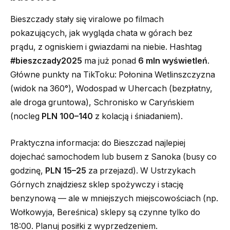
Bieszczady stały się viralowe po filmach
pokazujących, jak wygląda chata w górach bez
prądu, z ogniskiem i gwiazdami na niebie. Hashtag
#bieszczady2025
ma już ponad
6 mln wyświetleń
.
Główne punkty na TikToku: Połonina Wetlinszczyzna
(widok na 360°), Wodospad w Uhercach (bezpłatny,
ale droga gruntowa), Schronisko w Caryńskiem
(nocleg
PLN 100–140
z kolacją i śniadaniem).
Praktyczna informacja: do Bieszczad najlepiej
dojechać samochodem lub busem z Sanoka (busy co
godzinę,
PLN 15–25
za przejazd). W Ustrzykach
Górnych znajdziesz sklep spożywczy i stację
benzynową — ale w mniejszych miejscowościach (np.
Wołkowyja, Bereśnica) sklepy są czynne tylko do
18:00. Planuj posiłki z wyprzedzeniem.