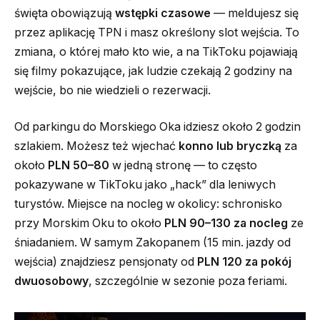
święta obowiązują
wstępki czasowe
— meldujesz się
przez aplikację TPN i masz określony slot wejścia. To
zmiana, o której mało kto wie, a na TikToku pojawiają
się filmy pokazujące, jak ludzie czekają 2 godziny na
wejście, bo nie wiedzieli o rezerwacji.
Od parkingu do Morskiego Oka idziesz około 2 godzin
szlakiem. Możesz też wjechać
konno lub bryczką
za
około
PLN 50–80
w jedną stronę — to często
pokazywane w TikToku jako „hack” dla leniwych
turystów. Miejsce na nocleg w okolicy: schronisko
przy Morskim Oku to około
PLN 90–130 za nocleg
ze
śniadaniem. W samym Zakopanem (15 min. jazdy od
wejścia) znajdziesz pensjonaty od
PLN 120 za pokój
dwuosobowy
, szczególnie w sezonie poza feriami.