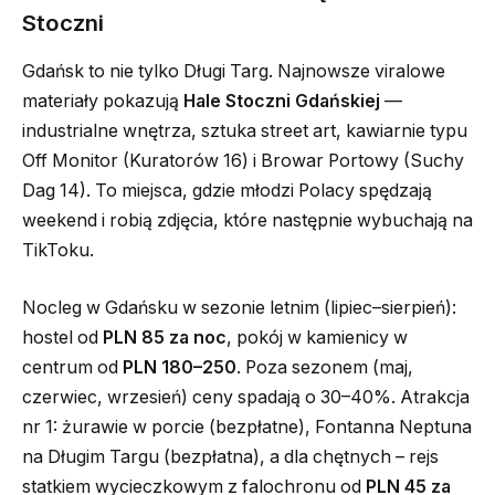
Stoczni
Gdańsk to nie tylko Długi Targ. Najnowsze viralowe
materiały pokazują
Hale Stoczni Gdańskiej
—
industrialne wnętrza, sztuka street art, kawiarnie typu
Off Monitor (Kuratorów 16) i Browar Portowy (Suchy
Dag 14). To miejsca, gdzie młodzi Polacy spędzają
weekend i robią zdjęcia, które następnie wybuchają na
TikToku.
Nocleg w Gdańsku w sezonie letnim (lipiec–sierpień):
hostel od
PLN 85 za noc
, pokój w kamienicy w
centrum od
PLN 180–250
. Poza sezonem (maj,
czerwiec, wrzesień) ceny spadają o 30–40%. Atrakcja
nr 1: żurawie w porcie (bezpłatne), Fontanna Neptuna
na Długim Targu (bezpłatna), a dla chętnych – rejs
statkiem wycieczkowym z falochronu od
PLN 45 za