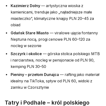
Kazimierz Dolny
— artystyczna wioska z
kamienicami, trenduje jako „najładniejsze małe
miasteczko”, klimatyczne knajpy PLN 20–45 za
obiad
Gdańsk Stare Miasto
— viralowe ujęcia fontanny
Neptuna nocą, progi cenowe PLN 60–120 za
nocleg w sezonie
Szczyrk i okolice
— górska stolica polskiego MTB
i narciarstwa, nocleg w pensjonacie od PLN 90,
kemping PLN 30–50
Pieniny – przełom Dunajca
— rafting jako materiał
idealny na TikToka, spływ od PLN 60, widoki z
zamku w Czorsztynie
Tatry i Podhale – król polskiego