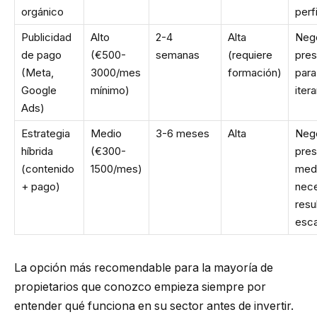
orgánico
perf
Publicidad
Alto
2-4
Alta
Neg
de pago
(€500-
semanas
(requiere
pre
(Meta,
3000/mes
formación)
para
Google
mínimo)
iter
Ads)
Estrategia
Medio
3-6 meses
Alta
Neg
híbrida
(€300-
pre
(contenido
1500/mes)
med
+ pago)
nec
resu
esca
La opción más recomendable para la mayoría de
propietarios que conozco empieza siempre por
entender qué funciona en su sector antes de invertir.