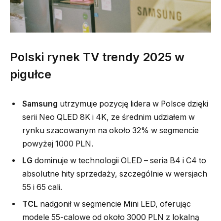
Polski rynek TV trendy 2025 w
pigułce
Samsung
utrzymuje pozycję lidera w Polsce dzięki
serii Neo QLED 8K i 4K, ze średnim udziałem w
rynku szacowanym na około 32% w segmencie
powyżej 1000 PLN.
LG
dominuje w technologii OLED – seria B4 i C4 to
absolutne hity sprzedaży, szczególnie w wersjach
55 i 65 cali.
TCL
nadgonił w segmencie Mini LED, oferując
modele 55-calowe od około 3000 PLN z lokalną