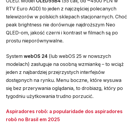
OLED. Model
OLED55B4
(55 cali, od ~4500 PLN w
RTV Euro AGD) to jeden z najczęściej polecanych
telewizorów w polskich sklepach stacjonarnych. Choć
peak brightness nie dorównuje najdroższym Neo
QLED-om, jakość czerni i kontrast w filmach są po
prostu nieporównywalne.
System
webOS 24
(lub webOS 25 w nowszych
modelach) zasługuje na osobną wzmiankę – to wciąż
jeden z najbardziej przejrzystych interfejsów
dostępnych na rynku. Menu boczne, które wysuwa
się bez przerywania oglądania, to drobiazg, który po
tygodniu użytkowania trudno porzucić.
Aspiradores robô: a popularidade dos aspiradores
robô no Brasil em 2025