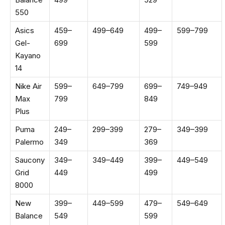
550
Asics
459–
499–649
499–
599–799
Gel-
699
599
Kayano
14
Nike Air
599–
649–799
699–
749–949
Max
799
849
Plus
Puma
249–
299–399
279–
349–399
Palermo
349
369
Saucony
349–
349–449
399–
449–549
Grid
449
499
8000
New
399–
449–599
479–
549–649
Balance
549
599