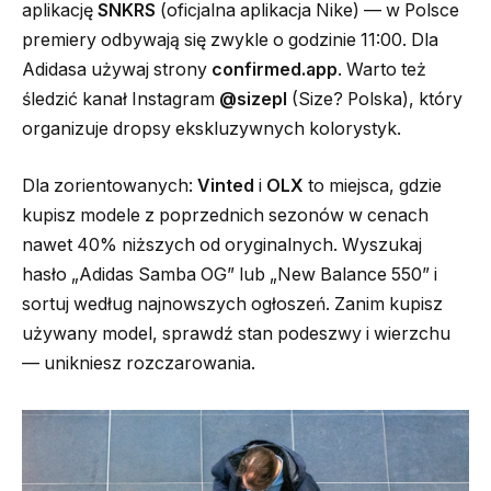
aplikację
SNKRS
(oficjalna aplikacja Nike) — w Polsce
premiery odbywają się zwykle o godzinie 11:00. Dla
Adidasa używaj strony
confirmed.app
. Warto też
śledzić kanał Instagram
@sizepl
(Size? Polska), który
organizuje dropsy ekskluzywnych kolorystyk.
Dla zorientowanych:
Vinted
i
OLX
to miejsca, gdzie
kupisz modele z poprzednich sezonów w cenach
nawet 40% niższych od oryginalnych. Wyszukaj
hasło „Adidas Samba OG” lub „New Balance 550” i
sortuj według najnowszych ogłoszeń. Zanim kupisz
używany model, sprawdź stan podeszwy i wierzchu
— unikniesz rozczarowania.