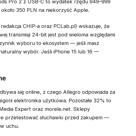
Pods Pro 2 z USB-C to wydatek rzędu 949–999
 około 350 PLN na niekorzyść Apple.
 redakcja CHIP-a oraz PCLab.pl) wskazuje, że
 transmisji 24-bit jest pod wieloma względami
zynnik wyboru to ekosystem — jeśli masz
aturalny wybór. Jeśli iPhone 15 lub 16 —
ne
ywa się online, z czego Allegro odpowiada za
egorii elektronika użytkowa. Pozostałe 32% to
Media Expert oraz morele.net. Sklepy
chce przetestować słuchawki przed zakupem —
 w uchu.