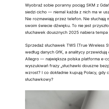
Wyobraź sobie poranny pociąg SKM z Gdań
siedzi cicho — niemal każda z nich ma w 
Nie rozmawiają przez telefon. Nie słuchają 
swoim świecie dźwięku. To nie jest przyszło
słuchawek dousznych 2025 nabiera tempa j
Sprzedaż słuchawek TWS (True Wireless S
według danych GfK, a analitycy przewidują 
Allegro — największa polska platforma e-c
wyszukiwań frazy „słuchawki douszne bez
wzrost? I co dokładnie kupują Polacy, gdy
słuchawkowy?