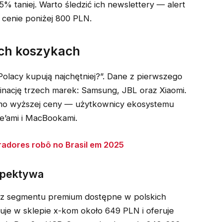
% taniej. Warto śledzić ich newslettery — alert
cenie poniżej 800 PLN.
kich koszykach
 Polacy kupują najchętniej?”. Dane z pierwszego
nację trzech marek: Samsung, JBL oraz Xiaomi.
mo wyższej ceny — użytkownicy ekosystemu
ne’ami i MacBookami.
radores robô no Brasil em 2025
spektywa
 z segmentu premium dostępne w polskich
je w sklepie x-kom około 649 PLN i oferuje