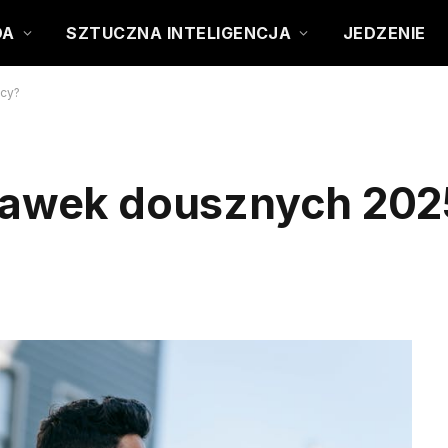
DA
SZTUCZNA INTELIGENCJA
JEDZENIE
acy?
chawek dousznych 202