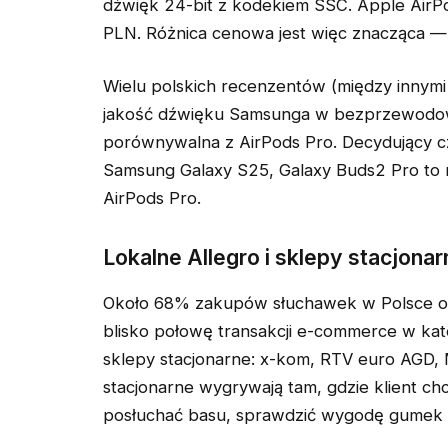
dźwięk 24-bit z kodekiem SSC. Apple Air
PLN. Różnica cenowa jest więc znacząca —
Wielu polskich recenzentów (między innymi
jakość dźwięku Samsunga w bezprzewodowej
porównywalna z AirPods Pro. Decydujący c
Samsung Galaxy S25, Galaxy Buds2 Pro to n
AirPods Pro.
Lokalne Allegro i sklepy stacjonar
Około 68% zakupów słuchawek w Polsce odb
blisko połowę transakcji e-commerce w kat
sklepy stacjonarne: x-kom, RTV euro AGD, 
stacjonarne wygrywają tam, gdzie klient 
posłuchać basu, sprawdzić wygodę gumek