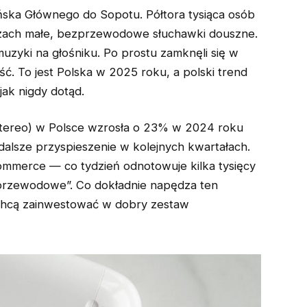
ska Głównego do Sopotu. Półtora tysiąca osób
uszach małe, bezprzewodowe słuchawki douszne.
muzyki na głośniku. Po prostu zamknęli się w
ść. To jest Polska w 2025 roku, a polski trend
ak nigdy dotąd.
tereo) w Polsce wzrosła o 23% w 2024 roku
dalsze przyspieszenie w kolejnych kwartałach.
ommerce — co tydzień odnotowuje kilka tysięcy
przewodowe”. Co dokładnie napędza ten
 chcą zainwestować w dobry zestaw