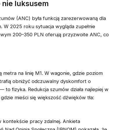
 nie luksusem
szumów (ANC) była funkcją zarezerwowaną dla
h. W 2025 roku sytuacja wygląda zupełnie
nowym 200–350 PLN oferują przyzwoite ANC, co
ą metra na linię M1. W wagonie, gdzie poziom
trafią obniżyć odczuwalny dyskomfort o
g — to fizyka. Redukcja szumów działa najlepiej w
 gdzie mieści się większość dźwięków tła:
w kontekście pracy zdalnej. Ankieta
ań Nad Opinią Społeczną (IBNOM) pokazała, że