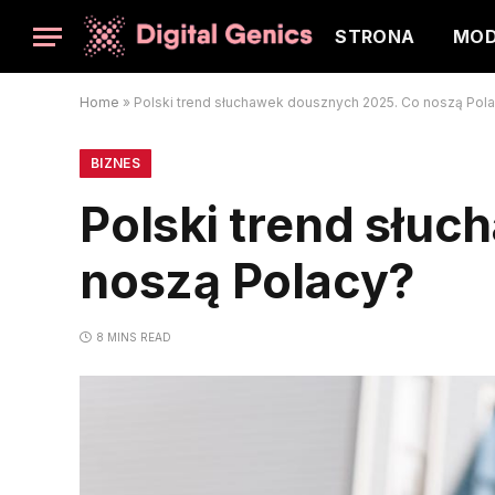
STRONA
MO
Home
»
Polski trend słuchawek dousznych 2025. Co noszą Pol
BIZNES
Polski trend słu
noszą Polacy?
8 MINS READ