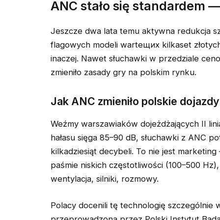
ANC stało się standardem —
Jeszcze dwa lata temu aktywna redukcja 
flagowych modeli warteщих kilkaset złotyc
inaczej. Nawet słuchawki w przedziale ce
zmieniło zasady gry na polskim rynku.
Jak ANC zmieniło polskie dojazdy
Weźmy warszawiaków dojeżdżających II lini
hałasu sięga 85–90 dB, słuchawki z ANC po
kilkadziesiąt decybeli. To nie jest marketin
paśmie niskich częstotliwości (100–500 Hz),
wentylacja, silniki, rozmowy.
Polacy docenili tę technologię szczególnie 
przeprowadzona przez Polski Instytut Bad