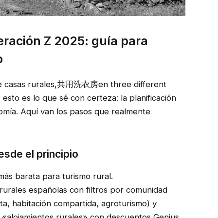
eración Z 2025: guía para
o
e casas rurales,共用洗衣房en three different
sto es lo que sé con certeza: la planificación
omía. Aquí van los pasos que realmente
esde el principio
ás barata para turismo rural.
rurales españolas con filtros por comunidad
ta, habitación compartida, agroturismo) y
e «alojamientos rurales» con descuentos Genius