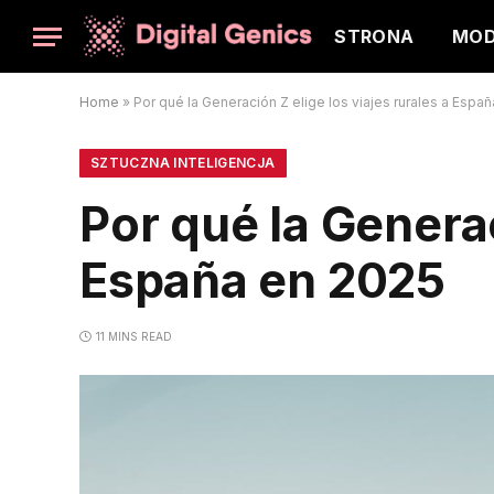
STRONA
MO
Home
»
Por qué la Generación Z elige los viajes rurales a Espa
SZTUCZNA INTELIGENCJA
Por qué la Generac
España en 2025
11 MINS READ