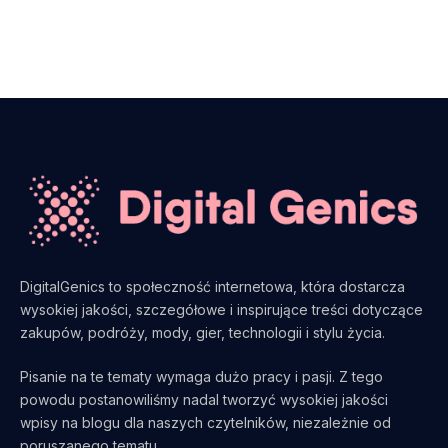
DigitalGenics to społeczność internetowa, która dostarcza
wysokiej jakości, szczegółowe i inspirujące treści dotyczące
zakupów, podróży, mody, gier, technologii i stylu życia.
Pisanie na te tematy wymaga dużo pracy i pasji. Z tego
powodu postanowiliśmy nadal tworzyć wysokiej jakości
wpisy na blogu dla naszych czytelników, niezależnie od
poruszanego tematu.