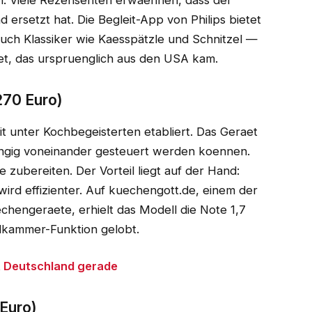
en. Viele Rezensenten erwaehnen, dass der
 ersetzt hat. Die Begleit-App von Philips bietet
auch Klassiker wie Kaesspätzle und Schnitzel —
aet, das urspruenglich aus den USA kam.
270 Euro)
rit unter Kochbegeisterten etabliert. Das Geraet
engig voneinander gesteuert werden koennen.
ge zubereiten. Der Vorteil liegt auf der Hand:
wird effizienter. Auf kuechengott.de, einem der
hengeraete, erhielt das Modell die Note 1,7
lkammer-Funktion gelobt.
t Deutschland gerade
 Euro)