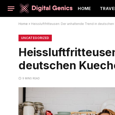
HOME
TRAVE
Home
»
Heissluftfritteusen: Der anhaltende Trend in deutsche
UNCATEGORIZED
Heissluftfritteuse
deutschen Kuech
9 MINS READ