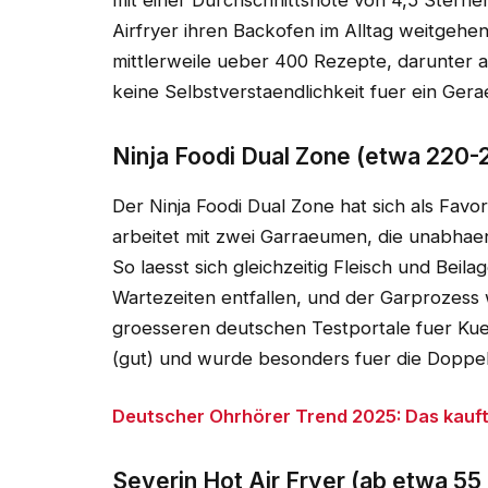
mit einer Durchschnittsnote von 4,5 Stern
Airfryer ihren Backofen im Alltag weitgehend
mittlerweile ueber 400 Rezepte, darunter 
keine Selbstverstaendlichkeit fuer ein Ger
Ninja Foodi Dual Zone (etwa 220-
Der Ninja Foodi Dual Zone hat sich als Favo
arbeitet mit zwei Garraeumen, die unabha
So laesst sich gleichzeitig Fleisch und Beila
Wartezeiten entfallen, und der Garprozess 
groesseren deutschen Testportale fuer Kuec
(gut) und wurde besonders fuer die Doppe
Deutscher Ohrhörer Trend 2025: Das kauf
Severin Hot Air Fryer (ab etwa 55