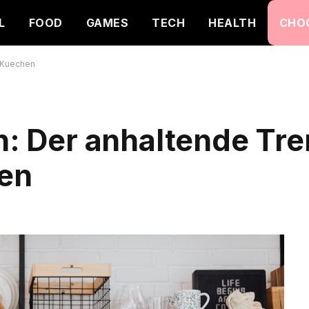
L
FOOD
GAMES
TECH
HEALTH
CHO
n Kuechen
n: Der anhaltende Tre
en