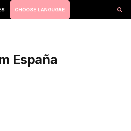
ES
CHOOSE LANGUGAE
am España