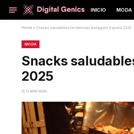
INICIO
MODA
Home
»
Snacks saludables tendencias Instagram España 2025
MODA
Snacks saludable
2025
12 MINS READ