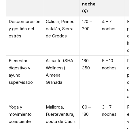
noche
(€)
Descompresión
Galicia, Pirineo
120 –
4 – 7
E
y gestión del
catalán, Sierra
200
noches
estrés
de Gredos
i
Bienestar
Alicante (SHA
180 –
5 – 10
digestivo y
Wellness),
350
noches
ayuno
Almería,
supervisado
Granada
Yoga y
Mallorca,
80 –
3 – 7
P
movimiento
Fuerteventura,
180
noches
consciente
costa de Cádiz
v