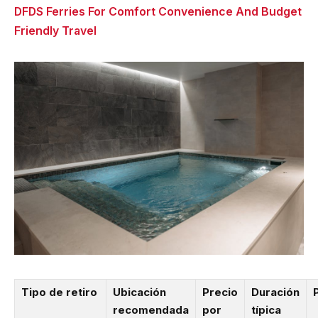
DFDS Ferries For Comfort Convenience And Budget
Friendly Travel
Tipo de retiro
Ubicación
Precio
Duración
P
recomendada
por
típica