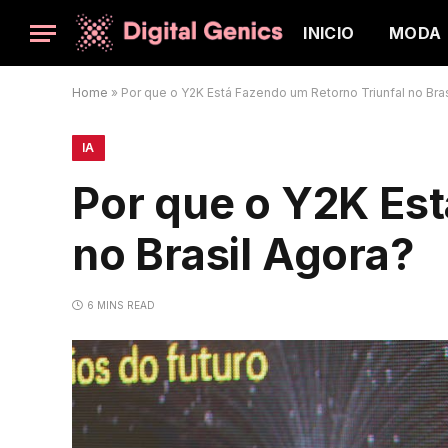
INICIO
MODA
Home
»
Por que o Y2K Está Fazendo um Retorno Triunfal no Bras
IA
Por que o Y2K Est
no Brasil Agora?
6 MINS READ