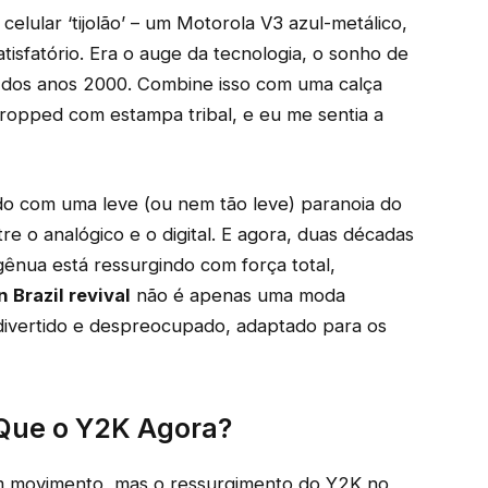
lular ‘tijolão’ – um Motorola V3 azul-metálico,
tisfatório. Era o auge da tecnologia, o sonho de
 dos anos 2000. Combine isso com uma calça
ropped com estampa tribal, e eu me sentia a
o com uma leve (ou nem tão leve) paranoia do
re o analógico e o digital. E agora, duas décadas
gênua está ressurgindo com força total,
 Brazil revival
não é apenas uma moda
divertido e despreocupado, adaptado para os
 Que o Y2K Agora?
 movimento, mas o ressurgimento do Y2K no