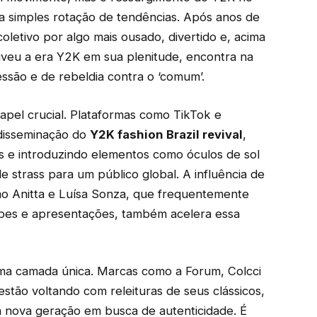
a simples rotação de tendências. Após anos de
oletivo por algo mais ousado, divertido e, acima
viveu a era Y2K em sua plenitude, encontra na
ssão e de rebeldia contra o ‘comum’.
apel crucial. Plataformas como TikTok e
 disseminação do
Y2K fashion Brazil revival
,
os e introduzindo elementos como óculos de sol
de strass para um público global. A influência de
omo Anitta e Luísa Sonza, que frequentemente
ipes e apresentações, também acelera essa
 uma camada única. Marcas como a Forum, Colcci
tão voltando com releituras de seus clássicos,
a nova geração em busca de autenticidade. É