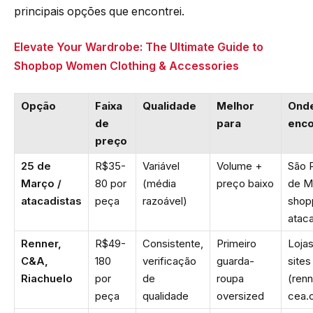
principais opções que encontrei.
Elevate Your Wardrobe: The Ultimate Guide to
Shopbop Women Clothing & Accessories
Opção
Faixa
Qualidade
Melhor
Ond
de
para
enco
preço
25 de
R$35-
Variável
Volume +
São 
Março /
80 por
(média
preço baixo
de M
atacadistas
peça
razoável)
shop
ataca
Renner,
R$49-
Consistente,
Primeiro
Lojas
C&A,
180
verificação
guarda-
sites
Riachuelo
por
de
roupa
(renn
peça
qualidade
oversized
cea.