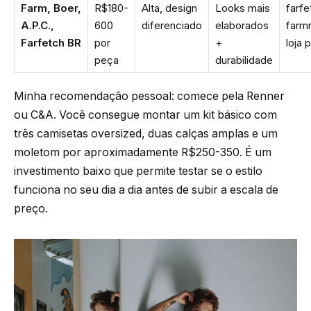
Farm, Boer,
R$180-
Alta, design
Looks mais
farf
A.P.C.,
600
diferenciado
elaborados
farmr
Farfetch BR
por
+
loja 
peça
durabilidade
Minha recomendação pessoal: comece pela Renner
ou C&A. Você consegue montar um kit básico com
três camisetas oversized, duas calças amplas e um
moletom por aproximadamente R$250-350. É um
investimento baixo que permite testar se o estilo
funciona no seu dia a dia antes de subir a escala de
preço.