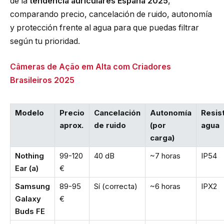
de la
tendencia auriculares España 2025
,
comparando precio, cancelación de ruido, autonomía
y protección frente al agua para que puedas filtrar
según tu prioridad.
Câmeras de Ação em Alta com Criadores
Brasileiros 2025
Modelo
Precio
Cancelación
Autonomía
Resis
aprox.
de ruido
(por
agua
carga)
Nothing
99-120
40 dB
~7 horas
IP54
Ear (a)
€
Samsung
89-95
Sí (correcta)
~6 horas
IPX2
Galaxy
€
Buds FE