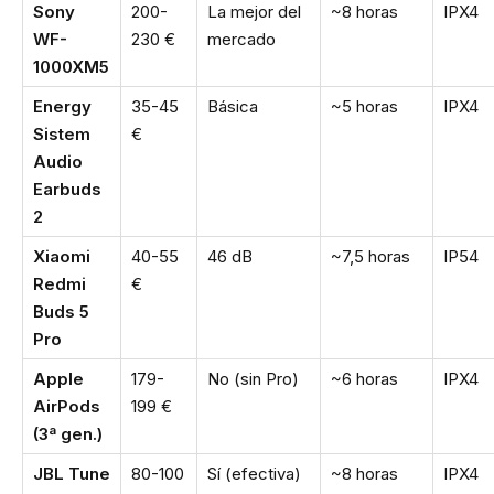
Sony
200-
La mejor del
~8 horas
IPX4
WF-
230 €
mercado
1000XM5
Energy
35-45
Básica
~5 horas
IPX4
Sistem
€
Audio
Earbuds
2
Xiaomi
40-55
46 dB
~7,5 horas
IP54
Redmi
€
Buds 5
Pro
Apple
179-
No (sin Pro)
~6 horas
IPX4
AirPods
199 €
(3ª gen.)
JBL Tune
80-100
Sí (efectiva)
~8 horas
IPX4