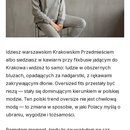
Idziesz warszawskim Krakowskim Przedmieściem
albo siedziaisz w kawiarni przy flixbusie jadącym do
Krakowa i widzisz to samo: ludzie w obszernych
bluzach, opadających za nadgarstki, z rękawami
zakrywającymi dłonie. Oversized fits przestały być
niszą — stały się dominującym kierunkiem w polskiej
modzie. Ten polski trend oversize nie jest chwilową
modą — to zmiana w sposobie, w jaki Polacy myślą o
ubraniu, wygodzie i tożsamości.
Pamiętam moment, kiedy to zauważyłem po raz