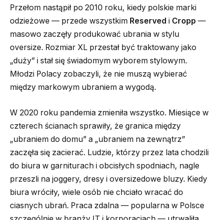
Przełom nastąpił po 2010 roku, kiedy polskie marki
odzieżowe — przede wszystkim
Reserved
i
Cropp
—
masowo zaczęły produkować ubrania w stylu
oversize. Rozmiar XL przestał być traktowany jako
„duży” i stał się świadomym wyborem stylowym.
Młodzi Polacy zobaczyli, że nie muszą wybierać
między markowym ubraniem a wygodą.
W 2020 roku pandemia zmieniła wszystko. Miesiące w
czterech ścianach sprawiły, że granica między
„ubraniem do domu” a „ubraniem na zewnątrz”
zaczęła się zacierać. Ludzie, którzy przez lata chodzili
do biura w garniturach i obcisłych spodniach, nagle
przeszli na joggery, dresy i oversizedowe bluzy. Kiedy
biura wróciły, wiele osób nie chciało wracać do
ciasnych ubrań. Praca zdalna — popularna w Polsce
szczególnie w branży IT i korporacjach — utrwaliła