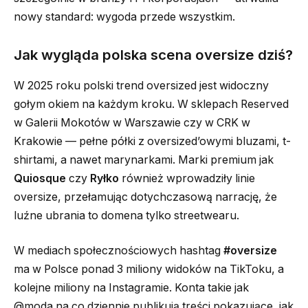
nowy standard: wygoda przede wszystkim.
Jak wygląda polska scena oversize dziś?
W 2025 roku polski trend oversized jest widoczny
gołym okiem na każdym kroku. W sklepach Reserved
w Galerii Mokotów w Warszawie czy w CRK w
Krakowie — pełne półki z oversized’owymi bluzami, t-
shirtami, a nawet marynarkami. Marki premium jak
Quiosque
czy
Ryłko
również wprowadziły linie
oversize, przełamując dotychczasową narrację, że
luźne ubrania to domena tylko streetwearu.
W mediach społecznościowych hashtag
#oversize
ma w Polsce ponad 3 miliony widoków na TikToku, a
kolejne miliony na Instagramie. Konta takie jak
@moda.na.co dziennie publikują treści pokazujące, jak