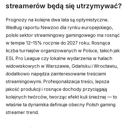
streamerów będą się utrzymywać?
Prognozy na kolejne dwa lata są optymistyczne.
Według raportu Newzoo dla rynku europejskiego,
polski sektor streamingowy gamingowego ma rosnąć
w tempie 12–15% rocznie do 2027 roku. Rosnąca
liczba turniejów organizowanych w Polsce, takich jak
ESL Pro League czy lokalne wydarzenia w halach
widowiskowych w Warszawie, Gdańsku i Wrocławiu,
dodatkowo napędza zainteresowanie treściami
streamingowymi. Profesjonalizacja treści, lepsza
jakość produkcji i rosnące dochody przyciągają
kolejnych twórców, tworząc efekt kuli śnieżnej — to
właśnie ta dynamika definiuje obecny Polish gaming
streamer trend.