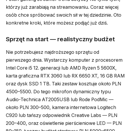
którzy już zarabiają na streamowaniu. Coraz więcej
osób chce spróbować swoich sił w tej dziedzinie. Oto
konkretne kroki, które możesz podjąć już dziś.
Sprzęt na start — realistyczny budżet
Nie potrzebujesz najdroższego sprzętu od
pierwszego dnia. Wystarczy komputer z procesorem
Intel Core i5 12. generacji lub AMD Ryzen 5 5600X,
karta graficzna RTX 3060 lub RX 6650 XT, 16 GB RAM
oraz dysk SSD 1 TB. Taki zestaw kosztuje około PLN
4500–5500. Do tego mikrofon dynamiczny typu
Audio-Technica AT2005USB lub Rode PodMic —
około PLN 300–500, kamera internetowa Logitech
C920 lub tańszy odpowiednik Creative Labs — PLN
200–400, oraz oświetlenie pierścieniowe LED — PLN