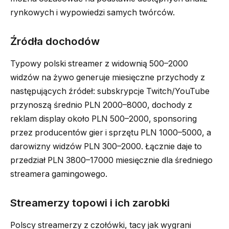
rynkowych i wypowiedzi samych twórców.
Źródła dochodów
Typowy polski streamer z widownią 500–2000
widzów na żywo generuje miesięczne przychody z
następujących źródeł: subskrypcje Twitch/YouTube
przynoszą średnio PLN 2000–8000, dochody z
reklam display około PLN 500–2000, sponsoring
przez producentów gier i sprzętu PLN 1000–5000, a
darowizny widzów PLN 300–2000. Łącznie daje to
przedział PLN 3800–17000 miesięcznie dla średniego
streamera gamingowego.
Streamerzy topowi i ich zarobki
Polscy streamerzy z czołówki, tacy jak wygrani