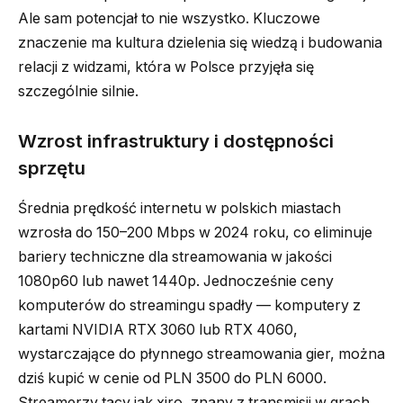
Ale sam potencjał to nie wszystko. Kluczowe
znaczenie ma kultura dzielenia się wiedzą i budowania
relacji z widzami, która w Polsce przyjęła się
szczególnie silnie.
Wzrost infrastruktury i dostępności
sprzętu
Średnia prędkość internetu w polskich miastach
wzrosła do 150–200 Mbps w 2024 roku, co eliminuje
bariery techniczne dla streamowania w jakości
1080p60 lub nawet 1440p. Jednocześnie ceny
komputerów do streamingu spadły — komputery z
kartami NVIDIA RTX 3060 lub RTX 4060,
wystarczające do płynnego streamowania gier, można
dziś kupić w cenie od PLN 3500 do PLN 6000.
Streamerzy tacy jak xiro, znany z transmisji w grach