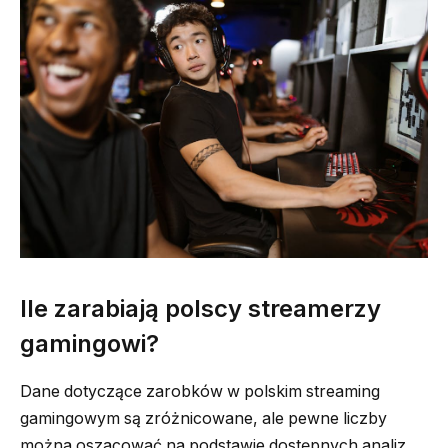
Ile zarabiają polscy streamerzy
gamingowi?
Dane dotyczące zarobków w polskim streaming
gamingowym są zróżnicowane, ale pewne liczby
można oszacować na podstawie dostępnych analiz