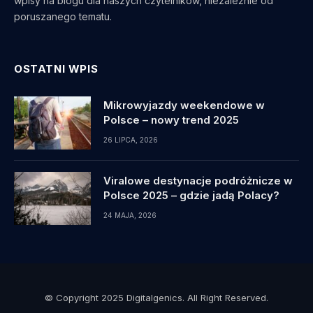
wpisy na blogu dla naszych czytelników, niezależnie od
poruszanego tematu.
OSTATNI WPIS
Mikrowyjazdy weekendowe w
Polsce – nowy trend 2025
26 LIPCA, 2026
Viralowe destynacje podróżnicze w
Polsce 2025 – gdzie jadą Polacy?
24 MAJA, 2026
© Copyright 2025 Digitalgenics. All Right Reserved.