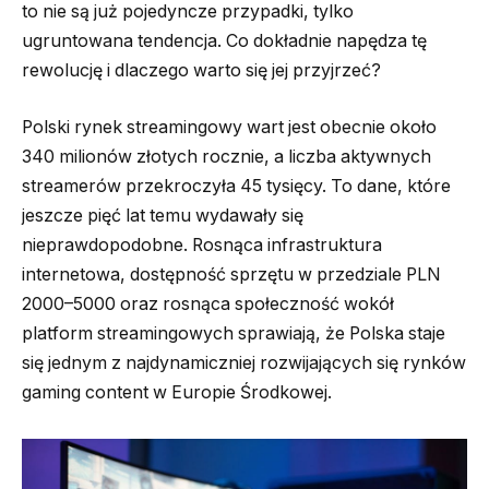
to nie są już pojedyncze przypadki, tylko
ugruntowana tendencja. Co dokładnie napędza tę
rewolucję i dlaczego warto się jej przyjrzeć?
Polski rynek streamingowy wart jest obecnie około
340 milionów złotych rocznie, a liczba aktywnych
streamerów przekroczyła 45 tysięcy. To dane, które
jeszcze pięć lat temu wydawały się
nieprawdopodobne. Rosnąca infrastruktura
internetowa, dostępność sprzętu w przedziale PLN
2000–5000 oraz rosnąca społeczność wokół
platform streamingowych sprawiają, że Polska staje
się jednym z najdynamiczniej rozwijających się rynków
gaming content w Europie Środkowej.