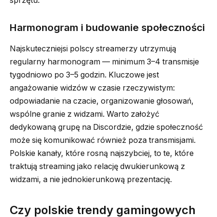
sprzętu.
Harmonogram i budowanie społeczności
Najskuteczniejsi polscy streamerzy utrzymują
regularny harmonogram — minimum 3–4 transmisje
tygodniowo po 3–5 godzin. Kluczowe jest
angażowanie widzów w czasie rzeczywistym:
odpowiadanie na czacie, organizowanie głosowań,
wspólne granie z widzami. Warto założyć
dedykowaną grupę na Discordzie, gdzie społeczność
może się komunikować również poza transmisjami.
Polskie kanały, które rosną najszybciej, to te, które
traktują streaming jako relację dwukierunkową z
widzami, a nie jednokierunkową prezentację.
Czy polskie trendy gamingowych