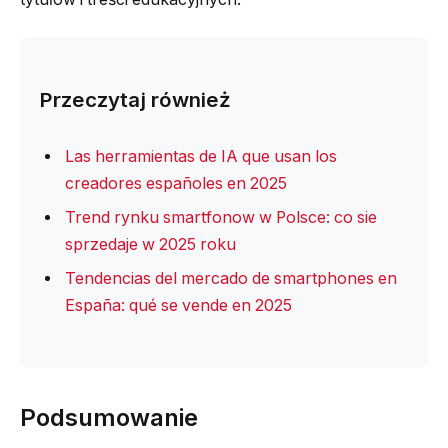
Przeczytaj również
Las herramientas de IA que usan los
creadores españoles en 2025
Trend rynku smartfonow w Polsce: co sie
sprzedaje w 2025 roku
Tendencias del mercado de smartphones en
España: qué se vende en 2025
Podsumowanie