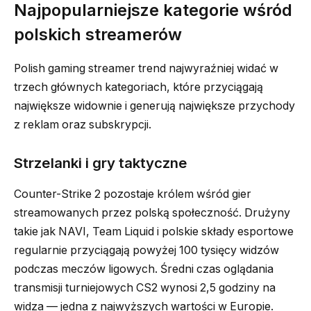
Najpopularniejsze kategorie wśród
polskich streamerów
Polish gaming streamer trend najwyraźniej widać w
trzech głównych kategoriach, które przyciągają
największe widownie i generują największe przychody
z reklam oraz subskrypcji.
Strzelanki i gry taktyczne
Counter-Strike 2 pozostaje królem wśród gier
streamowanych przez polską społeczność. Drużyny
takie jak NAVI, Team Liquid i polskie składy esportowe
regularnie przyciągają powyżej 100 tysięcy widzów
podczas meczów ligowych. Średni czas oglądania
transmisji turniejowych CS2 wynosi 2,5 godziny na
widza — jedna z najwyższych wartości w Europie.