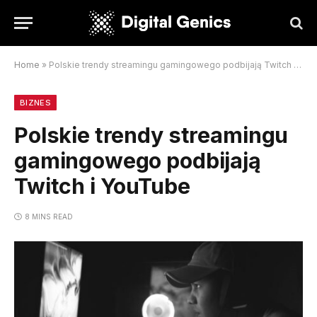
Home
»
Polskie trendy streamingu gamingowego podbijają Twitch i YouTube
BIZNES
Polskie trendy streamingu
gamingowego podbijają
Twitch i YouTube
8 MINS READ