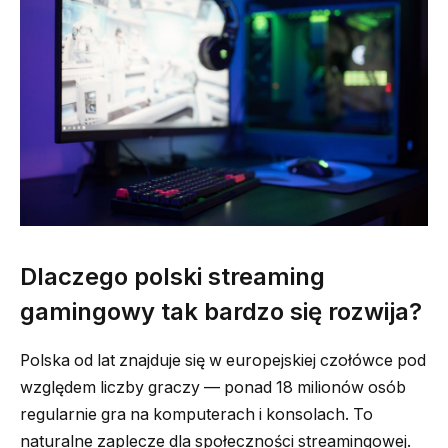
Dlaczego polski streaming
gamingowy tak bardzo się rozwija?
Polska od lat znajduje się w europejskiej czołówce pod
względem liczby graczy — ponad 18 milionów osób
regularnie gra na komputerach i konsolach. To
naturalne zaplecze dla społeczności streamingowej.