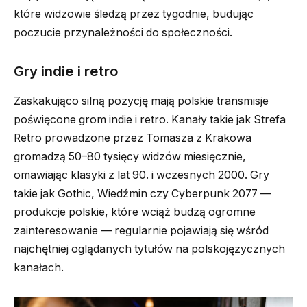
które widzowie śledzą przez tygodnie, budując
poczucie przynależności do społeczności.
Gry indie i retro
Zaskakująco silną pozycję mają polskie transmisje
poświęcone grom indie i retro. Kanały takie jak Strefa
Retro prowadzone przez Tomasza z Krakowa
gromadzą 50–80 tysięcy widzów miesięcznie,
omawiając klasyki z lat 90. i wczesnych 2000. Gry
takie jak Gothic, Wiedźmin czy Cyberpunk 2077 —
produkcje polskie, które wciąż budzą ogromne
zainteresowanie — regularnie pojawiają się wśród
najchętniej oglądanych tytułów na polskojęzycznych
kanałach.