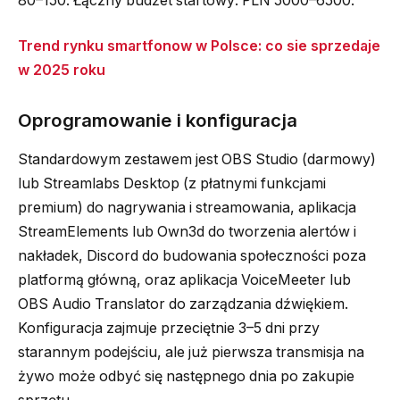
80–150. Łączny budżet startowy: PLN 5000–6500.
Trend rynku smartfonow w Polsce: co sie sprzedaje
w 2025 roku
Oprogramowanie i konfiguracja
Standardowym zestawem jest OBS Studio (darmowy)
lub Streamlabs Desktop (z płatnymi funkcjami
premium) do nagrywania i streamowania, aplikacja
StreamElements lub Own3d do tworzenia alertów i
nakładek, Discord do budowania społeczności poza
platformą główną, oraz aplikacja VoiceMeeter lub
OBS Audio Translator do zarządzania dźwiękiem.
Konfiguracja zajmuje przeciętnie 3–5 dni przy
starannym podejściu, ale już pierwsza transmisja na
żywo może odbyć się następnego dnia po zakupie