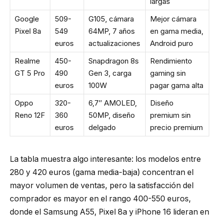
largas
Google
509-
G105, cámara
Mejor cámara
Pixel 8a
549
64MP, 7 años
en gama media,
euros
actualizaciones
Android puro
Realme
450-
Snapdragon 8s
Rendimiento
GT 5 Pro
490
Gen 3, carga
gaming sin
euros
100W
pagar gama alta
Oppo
320-
6,7″ AMOLED,
Diseño
Reno 12F
360
50MP, diseño
premium sin
euros
delgado
precio premium
La tabla muestra algo interesante: los modelos entre
280 y 420 euros (gama media-baja) concentran el
mayor volumen de ventas, pero la satisfacción del
comprador es mayor en el rango 400-550 euros,
donde el Samsung A55, Pixel 8a y iPhone 16 lideran en