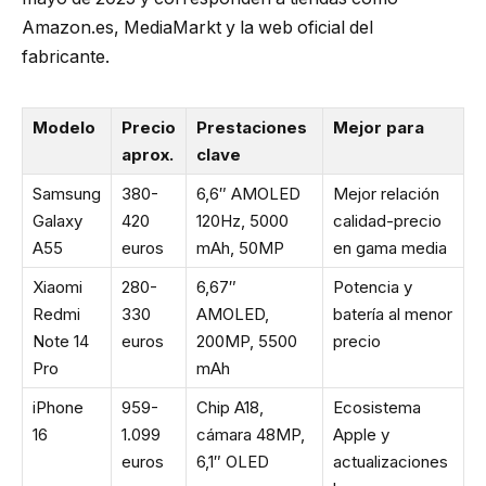
Amazon.es, MediaMarkt y la web oficial del
fabricante.
Modelo
Precio
Prestaciones
Mejor para
aprox.
clave
Samsung
380-
6,6″ AMOLED
Mejor relación
Galaxy
420
120Hz, 5000
calidad-precio
A55
euros
mAh, 50MP
en gama media
Xiaomi
280-
6,67″
Potencia y
Redmi
330
AMOLED,
batería al menor
Note 14
euros
200MP, 5500
precio
Pro
mAh
iPhone
959-
Chip A18,
Ecosistema
16
1.099
cámara 48MP,
Apple y
euros
6,1″ OLED
actualizaciones