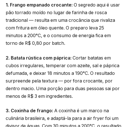
1. Frango empanado crocante:
O segredo aqui é usar
pão torrado moído no lugar de farinha de rosca
tradicional — resulta em uma crocância que rivaliza
com fritura em óleo quente. O preparo leva 25
minutos a 200°C, e o consumo de energia fica em
torno de R$ 0,80 por batch.
2. Batata rústica com páprica:
Cortar batatas em
cubos irregulares, temperar com azeite, sal e páprica
defumada, e deixar 18 minutos a 190°C. O resultado
surpreende pela textura — por fora crocante, por
dentro macio. Uma porção para duas pessoas sai por
menos de R$ 3 em ingredientes.
3. Coxinha de frango:
A coxinha é um marco na
culinária brasileira, e adaptá-la para a air fryer foi um
divisor de águas. Com 30 minutos a 200°C, o resultado