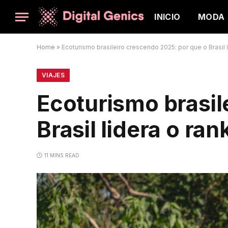
INICIO
MODA
Home
»
Ecoturismo brasileiro crescendo 2025: por que o Brasil l
VIAJES
Ecoturismo brasil
Brasil lidera o ran
11 MINS READ