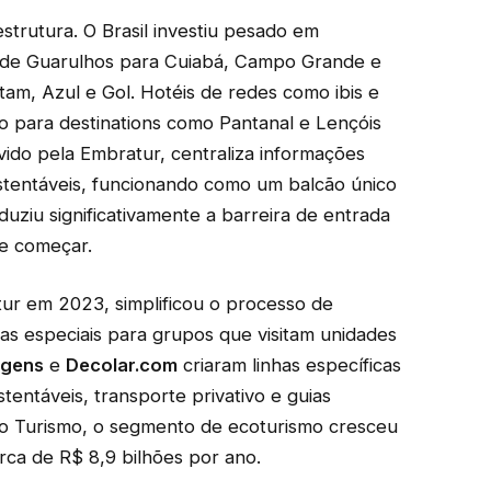
estrutura. O Brasil investiu pesado em
os de Guarulhos para Cuiabá, Campo Grande e
am, Azul e Gol. Hotéis de redes como ibis e
 para destinations como Pantanal e Lençóis
vido pela Embratur, centraliza informações
 sustentáveis, funcionando como um balcão único
duziu significativamente a barreira de entrada
de começar.
tur em 2023, simplificou o processo de
rias especiais para grupos que visitam unidades
agens
e
Decolar.com
criaram linhas específicas
ntáveis, transporte privativo e guias
 do Turismo, o segmento de ecoturismo cresceu
a de R$ 8,9 bilhões por ano.