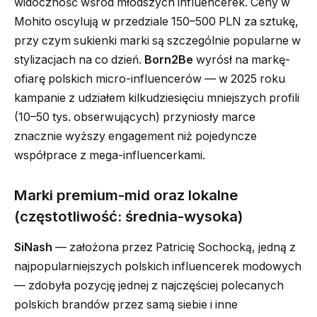
widoczność wśród młodszych influencerek. Ceny w
Mohito oscylują w przedziale 150–500 PLN za sztukę,
przy czym sukienki marki są szczególnie popularne w
stylizacjach na co dzień.
Born2Be
wyrósł na markę-
ofiarę polskich micro-influencerów — w 2025 roku
kampanie z udziałem kilkudziesięciu mniejszych profili
(10–50 tys. obserwujących) przyniosły marce
znacznie wyższy engagement niż pojedyncze
współprace z mega-influencerkami.
Marki premium-mid oraz lokalne
(częstotliwość: średnia-wysoka)
SiNash
— założona przez Patricię Sochocką, jedną z
najpopularniejszych polskich influencerek modowych
— zdobyła pozycję jednej z najczęściej polecanych
polskich brandów przez samą siebie i inne