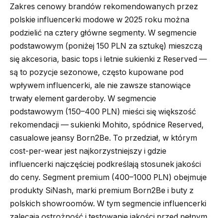
Zakres cenowy brandów rekomendowanych przez
polskie influencerki modowe w 2025 roku można
podzielić na cztery główne segmenty. W segmencie
podstawowym (poniżej 150 PLN za sztukę) mieszczą
się akcesoria, basic tops i letnie sukienki z Reserved —
są to pozycje sezonowe, często kupowane pod
wpływem influencerki, ale nie zawsze stanowiące
trwały element garderoby. W segmencie
podstawowym (150–400 PLN) mieści się większość
rekomendacji — sukienki Mohito, spódnice Reserved,
casualowe jeansy Born2Be. To przedział, w którym
cost-per-wear jest najkorzystniejszy i gdzie
influencerki najczęściej podkreślają stosunek jakości
do ceny. Segment premium (400–1000 PLN) obejmuje
produkty SiNash, marki premium Born2Be i buty z
polskich showroomów. W tym segmencie influencerki
zalecają ostrożność i testowanie jakości przed pełnym