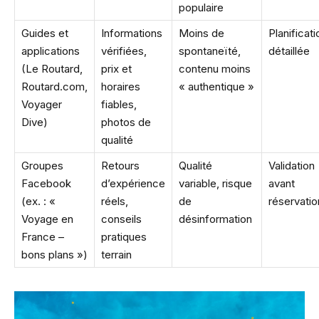
populaire
Guides et
Informations
Moins de
Planificati
applications
vérifiées,
spontaneïté,
détaillée
(Le Routard,
prix et
contenu moins
Routard.com,
horaires
« authentique »
Voyager
fiables,
Dive)
photos de
qualité
Groupes
Retours
Qualité
Validation
Facebook
d’expérience
variable, risque
avant
(ex. : «
réels,
de
réservatio
Voyage en
conseils
désinformation
France –
pratiques
bons plans »)
terrain